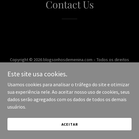
Contact Us
Copyright © 2026 blogsonhosdemenina.com – Todos os direitos
reservados.
Este site usa cookies.
Desenvolvido por
Usamos cookies para analisar o tráfego do site e otimizar
sua experiência nele. Ao aceitar nosso uso de cookies, seus
dados serão agregados com os dados de todos os demais
usuários.
ACEITAR